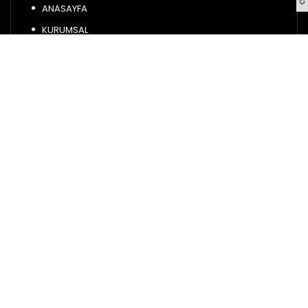
ANASAYFA
KURUMSAL
HİZMETLERİMİZ
PLASTİK
ÜRETİM
İLETİŞİM
PLASTİK ÜRETİMİ
PLASTİK GRUPLAMA VE MONTAJ
Sosyal medyada bizi takip edin...